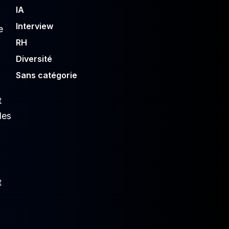
IA
Interview
e
RH
Diversité
Sans catégorie
t
les
n
t