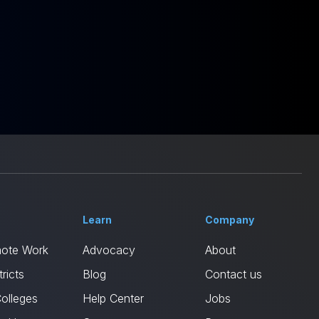
Learn
Company
mote Work
Advocacy
About
ricts
Blog
Contact us
Colleges
Help Center
Jobs