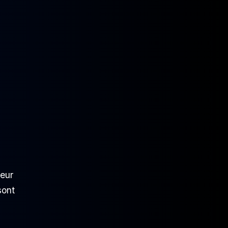
leur
ont