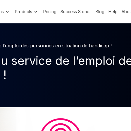
ns
Products
Pricing
Success Stories
Blog
Help
Abou
e l’emploi des personnes en situation de handicap !
au service de l’emploi 
 !